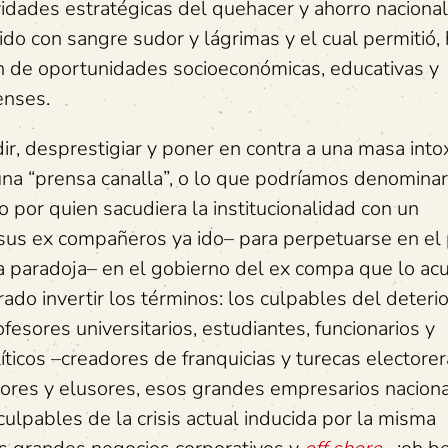
ividades estratégicas del quehacer y ahorro nacional
ido con sangre sudor y lágrimas y el cual permitió,
ón de oportunidades socioeconómicas, educativas y
enses.
desprestigiar y poner en contra a una masa into
una “prensa canalla”, o lo que podríamos denomina
 por quien sacudiera la institucionalidad con un
 sus ex compañeros ya ido– para perpetuarse en el
ya paradoja– en el gobierno del ex compa que lo ac
rado invertir los términos: los culpables del deteri
fesores universitarios, estudiantes, funcionarios y
ticos –creadores de franquicias y turecas electore
sores y elusores, esos grandes empresarios naciona
ulpables de la crisis actual inducida por la misma