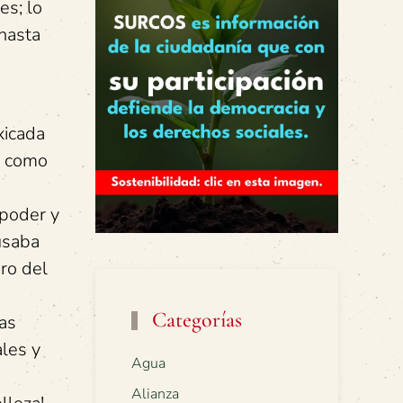
es; lo
 hasta
xicada
r como
 poder y
usaba
oro del
Categorías
ras
les y
Agua
Alianza