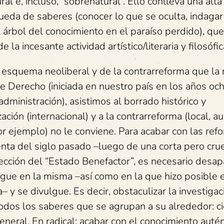
 e, incluso, “sobrenatural”. Ello conlleva una alta
eda de saberes (conocer lo que se oculta, indagar
el árbol del conocimiento en el paraíso perdido), qu
e la incesante actividad artístico/literaria y filosófic
squema neoliberal y de la contrarreforma que la
e Derecho (iniciada en nuestro país en los años oc
dministración), asistimos al borrado histórico y
ación (internacional) y a la contrarreforma (local, 
or ejemplo) no le conviene. Para acabar con las ref
renta del siglo pasado –luego de una corta pero cru
rección del “Estado Benefactor”, es necesario desap
urgue en la misma –así como en la que hizo posible 
 se divulgue. Es decir, obstaculizar la investigaci
dos los saberes que se agrupan a su alrededor: ci
general. En radical: acabar con el conocimiento auté