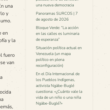
una nueva democracia
 En una
lo y
Panoramas SURCOS | 7
de agosto de 2026
nsumo.
Bloque Verde: “La acción
e en
en las calles es luminaria
de esperanza”
fía y la
Situación política actual en
Venezuela (un mapa
l fuero
político en plena
 se van
reconfiguración)
En el Día Internacional de
la
los Pueblos Indígenas,
activista Ngäbe-Buglé
ocida
cuestiona: «¿Cuánto vale la
vida de un niño o una niña
na
Ngäbe-Buglé?»
demás,