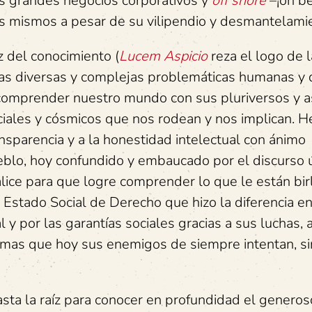
us grandes negocios corporativos y
off shore
–¡oh be
s mismos a pesar de su vilipendio y desmantelami
del conocimiento (
Lucem Aspicio
reza el logo de l
 las diversas y complejas problemáticas humanas y 
a comprender nuestro mundo con sus pluriversos y as
iales y cósmicos que nos rodean y nos implican. He 
ansparencia y a la honestidad intelectual con ánimo
ueblo, hoy confundido y embaucado por el discurso 
calice para que logre comprender lo que le están bi
 Estado Social de Derecho que hizo la diferencia e
 y por las garantías sociales gracias a sus luchas, 
smas que hoy sus enemigos de siempre intentan, si
a raíz para conocer en profundidad el generoso