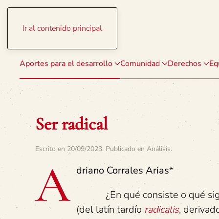
Ir al contenido principal
Aportes para el desarrollo
Comunidad
Derechos
Eq
Ser radical
Escrito en
20/09/2023
. Publicado en
Análisis
.
A
driano Corrales Arias
*
¿En qué consiste o qué signif
(del latín tardío
radicalis
, derivad