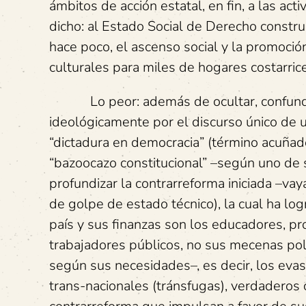
ámbitos de acción estatal, en fin, a las act
dicho: al Estado Social de Derecho constru
hace poco, el ascenso social y la promoci
culturales para miles de hogares costarric
Lo peor: además de ocultar, confundir, 
ideológicamente por el discurso único de 
“dictadura en democracia” (término acuñado
“bazoocazo constitucional” –según uno de
profundizar la contrarreforma iniciada –va
de golpe de estado técnico), la cual ha log
país y sus finanzas son los educadores, pro
trabajadores públicos, no sus mecenas polí
según sus necesidades–, es decir, los eva
trans-nacionales (tránsfugas), verdaderos c