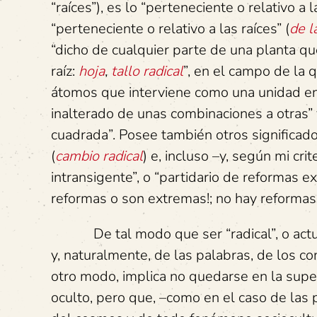
“raíces”), es lo “perteneciente o relativo a l
“perteneciente o relativo a las raíces” (
de l
“dicho de cualquier parte de una planta q
raíz:
hoja
,
tallo radical
”, en el campo de la 
átomos que interviene como una unidad e
inalterado de unas combinaciones a otras” 
cuadrada”. Posee también otros significad
(
cambio radical
) e, incluso –y, según mi cri
intransigente”, o “partidario de reformas e
reformas o son extremas!; no hay reformas 
De tal modo que ser “radical”, o actuar r
y, naturalmente, de las palabras, de los con
otro modo, implica no quedarse en la superfi
oculto, pero que, –como en el caso de las pl