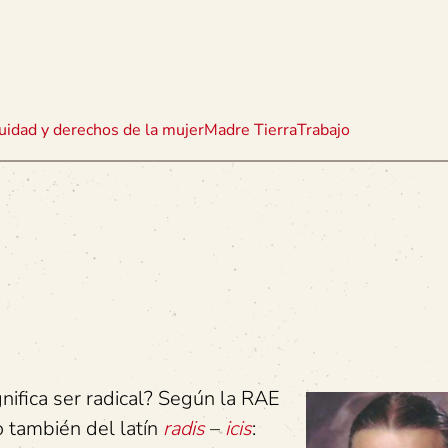
uidad y derechos de la mujer
Madre Tierra
Trabajo
ica ser radical? Según la RAE
o también del latín
radis
–
icis
: