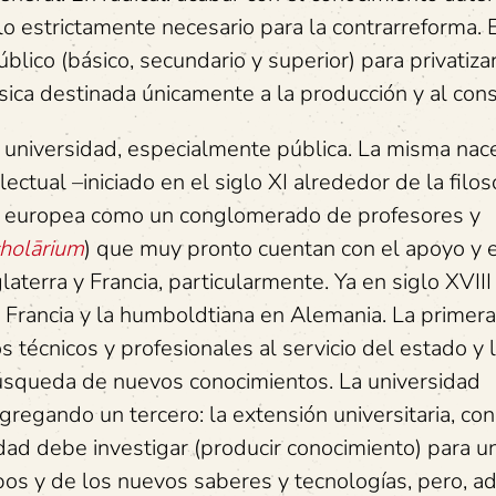
o, lo estrictamente necesario para la contrarreforma.
blico (básico, secundario y superior) para privatizar
ásica destinada únicamente a la producción y al co
universidad, especialmente pública. La misma nac
tual –iniciado en el siglo XI alrededor de la filoso
ia europea como un conglomerado de profesores y
cholārium
) que muy pronto cuentan con el apoyo y e
laterra y Francia, particularmente. Ya en siglo XVIII
 Francia y la humboldtiana en Alemania. La primera
 técnicos y profesionales al servicio del estado y 
búsqueda de nuevos conocimientos. La universidad
gando un tercero: la extensión universitaria, con
idad debe investigar (producir conocimiento) para u
mpos y de los nuevos saberes y tecnologías, pero, a