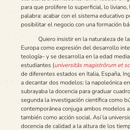
para que prolifere lo superficial, lo livian
palabra: acabar con el sistema educativo pú
posibilitar el negocio con una formación b
Quiero insistir en la naturaleza de la 
Europa como expresión del desarrollo intelec
teología– y se desarrolla en la edad med
estudiantes (
universitās magistrōrum et s
de diferentes estados en Italia, España, Ing
a decantar dos modelos: la napoleónica en
subrayaba la docencia para graduar cuadros
segunda la investigación científica como 
contemporánea conjuga ambos modelos agre
también como acción social. Así la univers
docencia de calidad a la altura de los tie