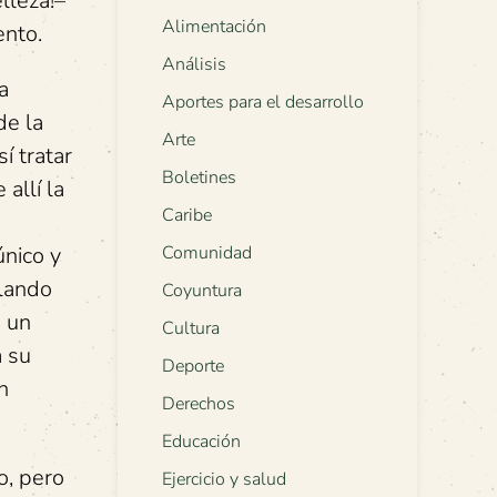
lleza!–
Alimentación
ento.
Análisis
a
Aportes para el desarrollo
de la
Arte
í tratar
Boletines
allí la
Caribe
único y
Comunidad
rlando
Coyuntura
n un
Cultura
a su
Deporte
n
Derechos
Educación
, pero
Ejercicio y salud