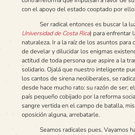
contrarreforma que impulsan a favor de s
con el apoyo del estado cooptado por ello
Ser radical entonces es buscar la luz 
Universidad de Costa Rica
) para enfrentar
naturaleza. Ir a la raíz de los asuntos par
de develar y dilucidar los enigmas existenc
actitud de toda persona que aspire a la tr
solidario. Ojalá que nuestro inteligente p
los cantos de sirena neoliberales, se radi
desde hace mucho rato: su razón de ser; el
país pequeño cobijado por la reforma social
sangre vertida en el campo de batalla, mi
oposición alguna, arrebatarle.
Seamos radicales pues. Vayamos hasta l