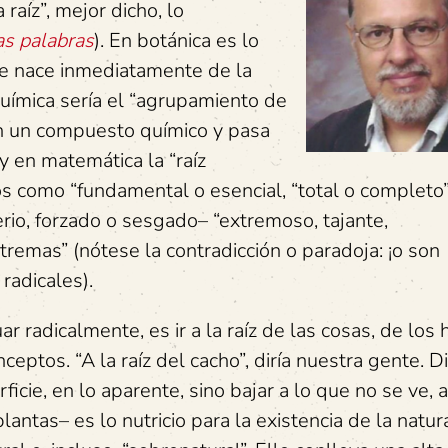
a raíz”, mejor dicho, lo
as palabras
). En botánica es lo
ue nace inmediatamente de la
química sería el “agrupamiento de
n un compuesto químico y pasa
y en matemática la “raíz
os como “fundamental o esencial, “total o completo
terio, forzado o sesgado– “extremoso, tajante,
xtremas” (nótese la contradicción o paradoja: ¡o son
radicales).
adicalmente, es ir a la raíz de las cosas, de los
ceptos. “A la raíz del cacho”, diría nuestra gente. D
cie, en lo aparente, sino bajar a lo que no se ve, a
antas– es lo nutricio para la existencia de la natur