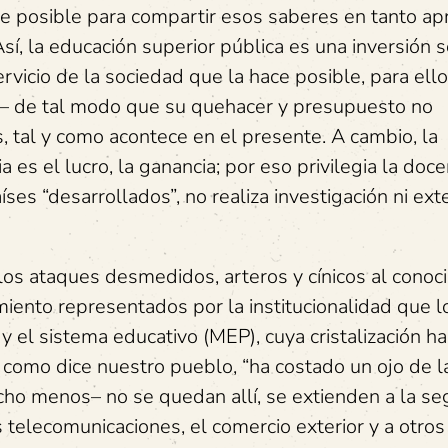
ce posible para compartir esos saberes en tanto a
í, la educación superior pública es una inversión so
 servicio de la sociedad que la hace posible, para el
ía– de tal modo que su quehacer y presupuesto no
, tal y como acontece en el presente. A cambio, la
es el lucro, la ganancia; por eso privilegia la docen
ses “desarrollados”, no realiza investigación ni ext
taques desmedidos, arteros y cínicos al conoci
samiento representados por la institucionalidad que l
y el sistema educativo (MEP), cuya cristalización ha
 como dice nuestro pueblo, “ha costado un ojo de la
ho menos– no se quedan allí, se extienden a la se
las telecomunicaciones, el comercio exterior y a otros