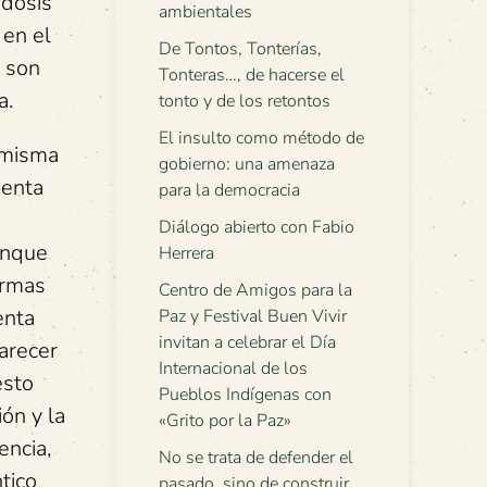
 dosis
ambientales
 en el
De Tontos, Tonterías,
e son
Tonteras…, de hacerse el
a.
tonto y de los retontos
El insulto como método de
 misma
gobierno: una amenaza
henta
para la democracia
Diálogo abierto con Fabio
aunque
Herrera
ormas
Centro de Amigos para la
enta
Paz y Festival Buen Vivir
invitan a celebrar el Día
arecer
Internacional de los
esto
Pueblos Indígenas con
ón y la
«Grito por la Paz»
encia,
No se trata de defender el
ntico
pasado, sino de construir