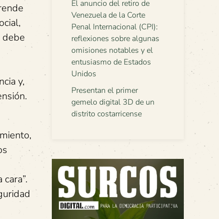
El anuncio del retiro de
prende
Venezuela de la Corte
cial,
Penal Internacional (CPI):
lo debe
reflexiones sobre algunas
omisiones notables y el
entusiasmo de Estados
Unidos
cia y,
Presentan el primer
ensión.
gemelo digital 3D de un
distrito costarricense
miento,
os
 cara”.
guridad