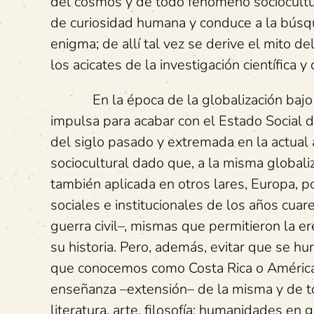
del cosmos y de todo fenómeno sociocultural
de curiosidad humana y conduce a la búsqu
enigma; de allí tal vez se derive el mito d
los acicates de la investigación científica y d
En la época de la globalización bajo e
impulsa para acabar con el Estado Social d
del siglo pasado y extremada en la actual a
sociocultural dado que, a la misma globaliz
también aplicada en otros lares, Europa, p
sociales e institucionales de los años cua
guerra civil–, mismas que permitieron la e
su historia. Pero, además, evitar que se h
que conocemos como Costa Rica o América– y
enseñanza –extensión– de la misma y de to
literatura, arte, filosofía; humanidades en 