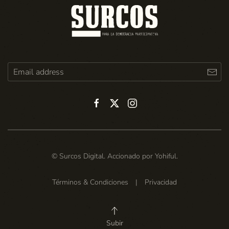
© Surcos Digital. Accionado por
Yohiful
.
Términos & Condiciones
|
Privacidad
Subir