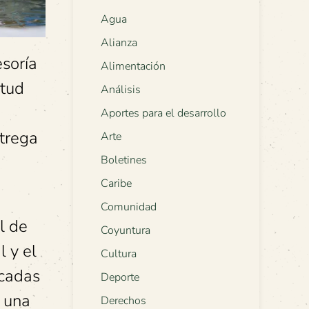
Agua
Alianza
soría
Alimentación
itud
Análisis
Aportes para el desarrollo
ntrega
Arte
Boletines
Caribe
Comunidad
l de
Coyuntura
l y el
Cultura
écadas
Deporte
n una
Derechos