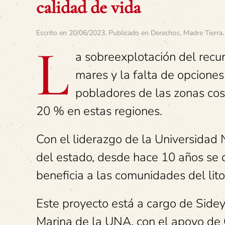
calidad de vida
Escrito en
20/06/2023
. Publicado en
Derechos
,
Madre Tierra
.
L
a sobreexplotación del recu
mares y la falta de opcione
pobladores de las zonas cos
20 % en estas regiones.
Con el liderazgo de la Universidad 
del estado, desde hace 10 años se de
beneficia a las comunidades del litor
Este proyecto está a cargo de Sidey
Marina de la UNA, con el apoyo de 