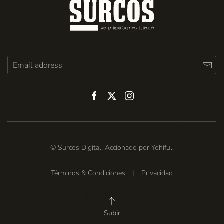
© Surcos Digital. Accionado por
Yohiful
.
Términos & Condiciones
|
Privacidad
Subir