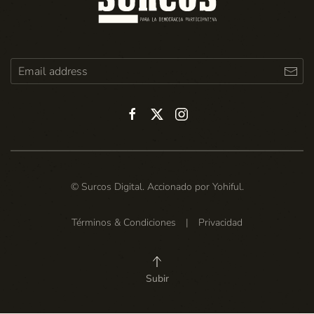
© Surcos Digital. Accionado por
Yohiful
.
Términos & Condiciones
|
Privacidad
Subir