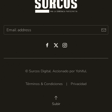
© Surcos Digital. Accionado por
Yohiful
.
Términos & Condiciones
|
Privacidad
Subir