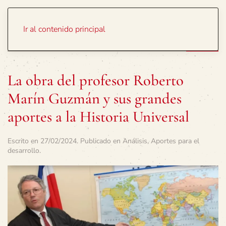
Portada
Temas
Ir al contenido principal
La obra del profesor Roberto
Marín Guzmán y sus grandes
aportes a la Historia Universal
Escrito en
27/02/2024
. Publicado en
Análisis
,
Aportes para el
desarrollo
.