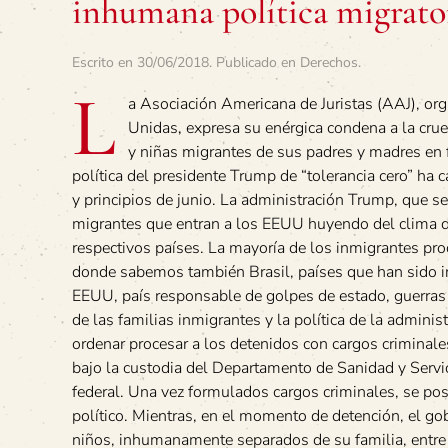
inhumana política migrator
Escrito en
30/06/2018
. Publicado en
Derechos
.
L
a Asociación Americana de Juristas (AAJ), or
Unidas, expresa su enérgica condena a la crue
y niñas migrantes de sus padres y madres en 
política del presidente Trump de “tolerancia cero” ha
y principios de junio. La administración Trump, que se 
migrantes que entran a los EEUU huyendo del clima de v
respectivos países. La mayoría de los inmigrantes p
donde sabemos también Brasil, países que han sido in
EEUU, país responsable de golpes de estado, guerras 
de las familias inmigrantes y la política de la admini
ordenar procesar a los detenidos con cargos criminale
bajo la custodia del Departamento de Sanidad y Ser
federal. Una vez formulados cargos criminales, se posib
político. Mientras, en el momento de detención, el go
niños, inhumanamente separados de su familia, entre 