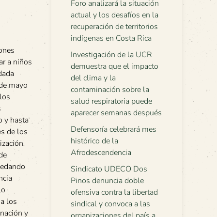
Foro analizará la situación
actual y los desafíos en la
recuperación de territorios
indígenas en Costa Rica
iones
Investigación de la UCR
ar a niños
demuestra que el impacto
adada
del clima y la
5 de mayo
contaminación sobre la
 los
salud respiratoria puede
s
aparecer semanas después
o y hasta
Defensoría celebrará mes
s de los
histórico de la
ización
Afrodescendencia
 de
quedando
Sindicato UDECO Dos
ncia
Pinos denuncia doble
lo
ofensiva contra la libertad
 a los
sindical y convoca a las
gnación y
organizaciones del país a