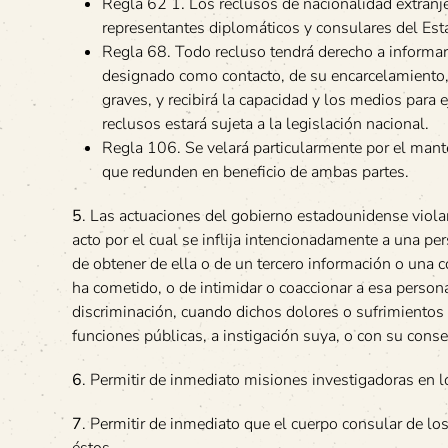
Regla 62 1. Los reclusos de nacionalidad extranj
representantes diplomáticos y consulares del Est
Regla 68. Todo recluso tendrá derecho a informar
designado como contacto, de su encarcelamiento, 
graves, y recibirá la capacidad y los medios para 
reclusos estará sujeta a la legislación nacional.
Regla 106. Se velará particularmente por el mante
que redunden en beneficio de ambas partes.
5
. Las actuaciones del gobierno estadounidense violan
acto por el cual se inflija intencionadamente a una pe
de obtener de ella o de un tercero información o una 
ha cometido, o de intimidar o coaccionar a esa persona
discriminación, cuando dichos dolores o sufrimientos s
funciones públicas, a instigación suya, o con su cons
6
. Permitir de inmediato misiones investigadoras en 
7
. Permitir de inmediato que el cuerpo consular de lo
éstos.