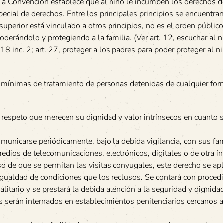
. La Convención establece que al niño le incumben los derechos d
cial de derechos. Entre los principales principios se encuentran
 superior está vinculado a otros principios, no es el orden público
rándolo y protegiendo a la familia. (Ver art. 12, escuchar al ni
. 18 inc. 2; art. 27, proteger a los padres para poder proteger al ni
 mínimas de tratamiento de personas detenidas de cualquier for
 respeto que merecen su dignidad y valor intrínsecos en cuanto 
municarse periódicamente, bajo la debida vigilancia, con sus fam
medios de telecomunicaciones, electrónicos, digitales o de otra í
aso de que se permitan las visitas conyugales, este derecho se apl
 igualdad de condiciones que los reclusos. Se contará con proce
alitario y se prestará la debida atención a la seguridad y dignida
s serán internados en establecimientos penitenciarios cercanos 