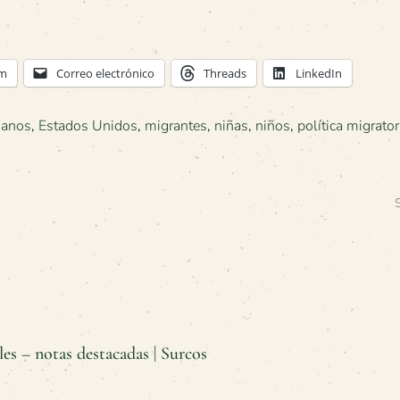
am
Correo electrónico
Threads
LinkedIn
manos
,
Estados Unidos
,
migrantes
,
niñas
,
niños
,
política migrator
es – notas destacadas | Surcos