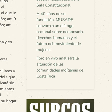
e los
Sala Constitucional
 el
 el que lo
A 40 años de su
ño; art. 9
fundación, MUSADE
ño; art.
convoca a un diálogo
nacional sobre democracia,
derechos humanos y el
ma y en
futuro del movimiento de
mujeres
Foro en vivo analizará la
seres
situación de las
comunidades indígenas de
iliares y
Costa Rica
ndole que
icará sin
dimientos
d.
a su hogar