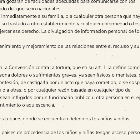
era gozarán de facilidades adecuadas para comunicarse con los
ado del que sean nacionales.
 inmediatamente a su familia, o a cualquier otra persona que ha
su traslado a otro establecimiento y cualquier enfermedad o les
ejercer ese derecho. La divulgación de información personal de lo
nimiento y mejoramiento de las relaciones entre el recluso y su
 la Convención contra la tortura, que en su art. 1 la define como
rsona dolores o sufrimientos graves, ya sean físicos o mentales, c
confesión, de castigarla por un acto que haya cometido, o se sos
 o a otras, o por cualquier razón basada en cualquier tipo de
ean infligidos por un funcionario público u otra persona en el ej
entimiento o aquiescencia.
los lugares donde se encuentran detenidos los niños y niñas.
s países de procedencia de los niños y niñas tengan acceso perso