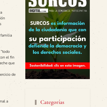
ya
ión
s
 familia
 “todo
on el fin
peche que
ercicio de
nal a
Categorías