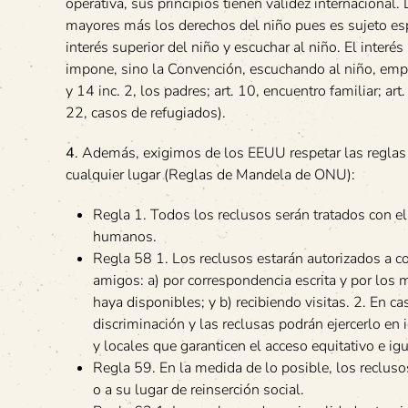
operativa, sus principios tienen validez internacional
mayores más los derechos del niño pues es sujeto espe
interés superior del niño y escuchar al niño. El interés
impone, sino la Convención, escuchando al niño, empode
y 14 inc. 2, los padres; art. 10, encuentro familiar; art
22, casos de refugiados).
4
. Además, exigimos de los EEUU respetar las reglas
cualquier lugar (Reglas de Mandela de ONU):
Regla 1. Todos los reclusos serán tratados con el
humanos.
Regla 58 1. Los reclusos estarán autorizados a co
amigos: a) por correspondencia escrita y por los 
haya disponibles; y b) recibiendo visitas. 2. En c
discriminación y las reclusas podrán ejercerlo en
y locales que garanticen el acceso equitativo e igu
Regla 59. En la medida de lo posible, los recluso
o a su lugar de reinserción social.