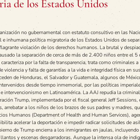
ia de los Estados Unidos
ganización no gubernamental con estatuto consultivo en las Nac
l e inhumana política migratoria de los Estados Unidos de separ
flagrante violación de los derechos humanos. La brutal y despi
 causado la separación de cerca de más de 2.400 niños entre el 
caracteriza por la falta de transparencia, trata como criminales a
iolencia y falta de garantías a la vida e integridad física en su
roceden de Honduras, el Salvador y Guatemala, algunos de Méxic
tervenidos desde tiempo inmemorial, por las políticas imperiale
e intervencionismo en Latinoamérica. La AAJ repudia la criminal
stración Trump, implementada por el fiscal general Jeff Sessions,
s, arrebatar a los niños de los brazos de sus padres y madres, 
vicios Humanos (Department of Health and Human Services), age
ilita acelerar la deportación e impedir radicar solicitudes de asi
bierno de Trump encierra a los inmigrantes en jaulas, incluyendo
llantos y escenas desgarradoras. Aunque la intensa ola de indi