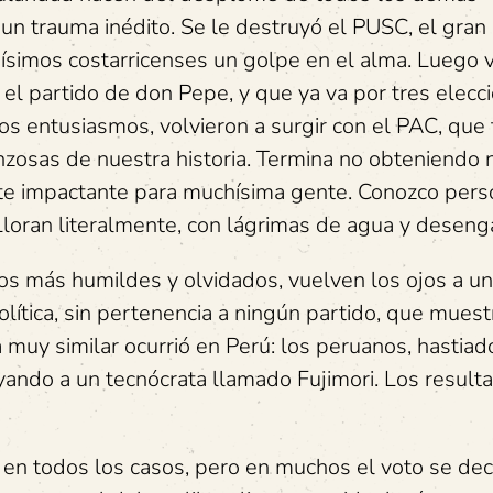
o un trauma inédito. Se le destruyó el PUSC, el gran
ísimos costarricenses un golpe en el alma. Luego v
 el partido de don Pepe, y que ya va por tres elecc
os entusiasmos, volvieron a surgir con el PAC, que
zosas de nuestra historia. Termina no obteniendo n
te impactante para muchísima gente. Conozco per
Lloran literalmente, con lágrimas de agua y deseng
os más humildes y olvidados, vuelven los ojos a un
lítica, sin pertenencia a ningún partido, que muest
muy similar ocurrió en Perú: los peruanos, hastiad
yando a un tecnócrata llamado Fujimori. Los result
en todos los casos, pero en muchos el voto se dec