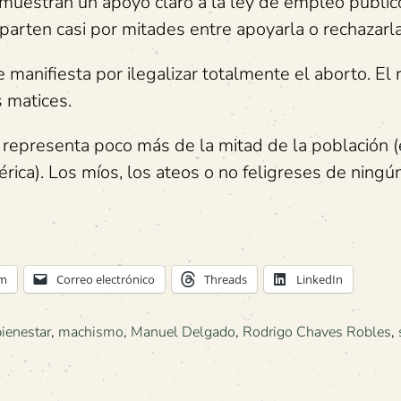
estran un apoyo claro a la ley de empleo públic
arten casi por mitades entre apoyarla o rechazarla
manifiesta por ilegalizar totalmente el aborto. El 
s matices.
s representa poco más de la mitad de la población (
rica). Los míos, los ateos o no feligreses de ningú
am
Correo electrónico
Threads
LinkedIn
ienestar
,
machismo
,
Manuel Delgado
,
Rodrigo Chaves Robles
,