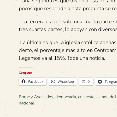
Una segunda es que los encuestados no mu
pocos que responde a esta pregunta se rep
La tercera es que solo una cuarta parte se 
tres cuartas partes, lo apoyan con diverso
La última es que la iglesia católica apena
cierto, el porcentaje más alto en Centroamé
llegamos ya al 15%. Toda una noticia.
Compartir:
Facebook
WhatsApp
X
Telegr
Borge y Asociados
,
democracia
,
encuesta
,
estado de b
nacional