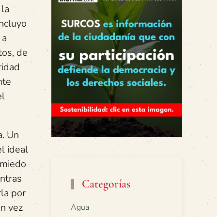
 la
incluyo
 a
tos, de
ridad
nte
el
a. Un
l ideal
a miedo
entras
Categorías
la por
en vez
Agua