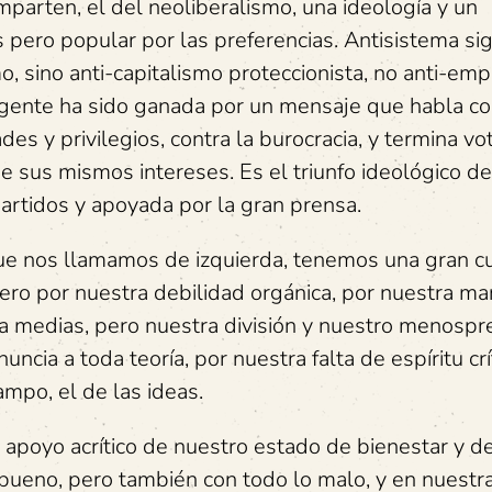
parten, el del neoliberalismo, una ideología y un
 pero popular por las preferencias. Antisistema sign
o, sino anti-capitalismo proteccionista, no anti-em
a gente ha sido ganada por un mensaje que habla co
es y privilegios, contra la burocracia, y termina v
e sus mismos intereses. Es el triunfo ideológico de
artidos y apoyada por la gran prensa.
que nos llamamos de izquierda, tenemos una gran c
ero por nuestra debilidad orgánica, por nuestra man
s a medias, pero nuestra división y nuestro menospr
uncia a toda teoría, por nuestra falta de espíritu crí
mpo, el de las ideas.
apoyo acrítico de nuestro estado de bienestar y d
ueno, pero también con todo lo malo, y en nuestr