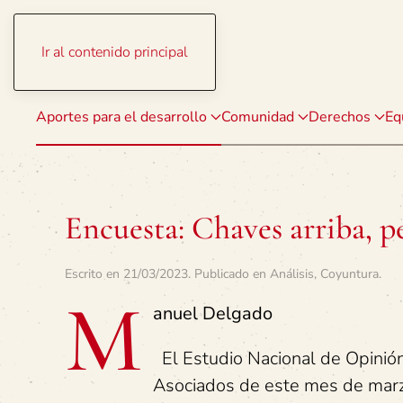
Ir al contenido principal
Aportes para el desarrollo
Comunidad
Derechos
Eq
Encuesta: Chaves arriba, p
Escrito en
21/03/2023
. Publicado en
Análisis
,
Coyuntura
.
M
anuel Delgado
El Estudio Nacional de Opinió
Asociados de este mes de marz