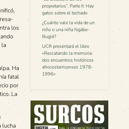
propietarios”. Parte II: Hay
ificó,
gatos sobre el techado
presa-
¿Cuánto vale la vida de un
ntra los
niño o una niña Ngäbe-
otando
Buglé?
 la
UCR presentará el libro
«Rescatando la memoria:
dos encuentros históricos
afrocostarricenses 1978-
ulpa. Ha
1996»
ía fatal
ecio por
tico. La
e
a lucha