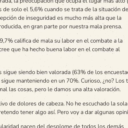
ada, la preocupación que ocupa el lugar más alto
s de solo el 5,6% cuando se trata de la situación d
rcepción de inseguridad es mucho más alta que la
roducida, en gran parte por nuestra mala prensa.
49,7% califica de mala su labor en el combate a la
cree que ha hecho buena labor en el combate al
 sigue siendo bien valorada (63% de los encuesta
se sigue manteniendo en un 70%. Curioso, ¿no? Los t
l las cosas, pero le damos una alta valoración.
vo de dolores de cabeza. No he escuchado la sola
retendo tener algo así. Pero voy a dar algunas opin
pularidad nacen del desplome de todos los demás