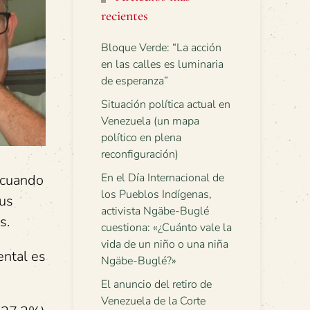
recientes
Bloque Verde: “La acción
en las calles es luminaria
de esperanza”
Situación política actual en
Venezuela (un mapa
político en plena
reconfiguración)
En el Día Internacional de
 cuando
los Pueblos Indígenas,
sus
activista Ngäbe-Buglé
s.
cuestiona: «¿Cuánto vale la
vida de un niño o una niña
ental es
Ngäbe-Buglé?»
El anuncio del retiro de
Venezuela de la Corte