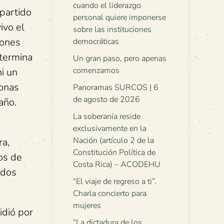
cuando el liderazgo
 partido
personal quiere imponerse
ivo el
sobre las instituciones
iones
democráticas
 termina
Un gran paso, pero apenas
comenzamos
i un
sonas
Panoramas SURCOS | 6
de agosto de 2026
año.
La soberanía reside
exclusivamente en la
Nación (artículo 2 de la
ra,
Constitución Política de
os de
Costa Rica) – ACODEHU
ados
“El viaje de regreso a ti”.
Charla concierto para
mujeres
idió por
“La dictadura de los