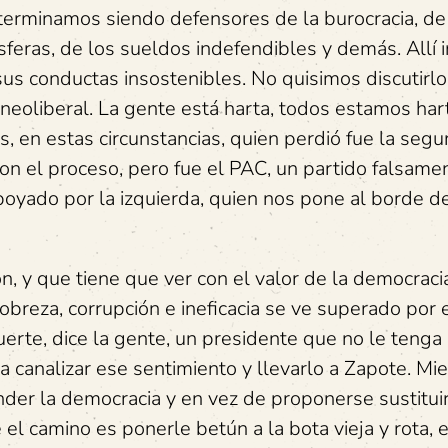
 terminamos siendo defensores de la burocracia, de
 esferas, de los sueldos indefendibles y demás. Allí 
us conductas insostenibles. No quisimos discutirlo
neoliberal. La gente está harta, todos estamos har
s, en estas circunstancias, quien perdió fue la segu
ron el proceso, pero fue el PAC, un partido falsame
oyado por la izquierda, quien nos pone al borde d
, y que tiene que ver con el valor de la democraci
breza, corrupción e ineficacia se ve superado por e
uerte, dice la gente, un presidente que no le teng
a canalizar ese sentimiento y llevarlo a Zapote. Mi
nder la democracia y en vez de proponerse sustituir
l camino es ponerle betún a la bota vieja y rota, 