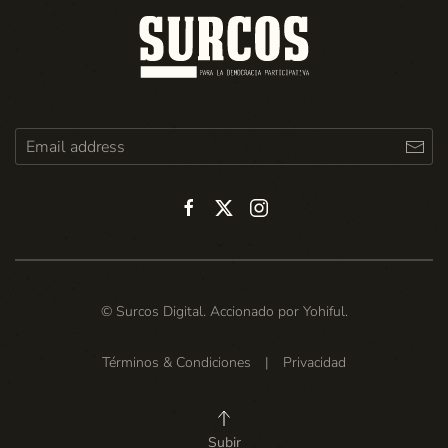
© Surcos Digital. Accionado por
Yohiful
.
Términos & Condiciones
|
Privacidad
Subir