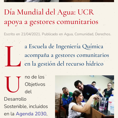
Día Mundial del Agua: UCR
apoya a gestores comunitarios
Escrito en
21/04/2021
. Publicado en
Agua
,
Comunidad
,
Derechos
.
L
a Escuela de Ingeniería Química
acompaña a gestores comunitarios
en la gestión del recurso hídrico
U
no de los
Objetivos
del
Desarrollo
Sostenible, incluidos
en la
Agenda 2030
,