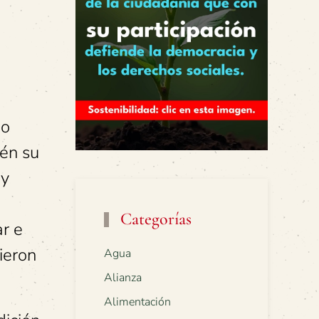
do
ién su
 y
Categorías
r e
ieron
Agua
Alianza
Alimentación