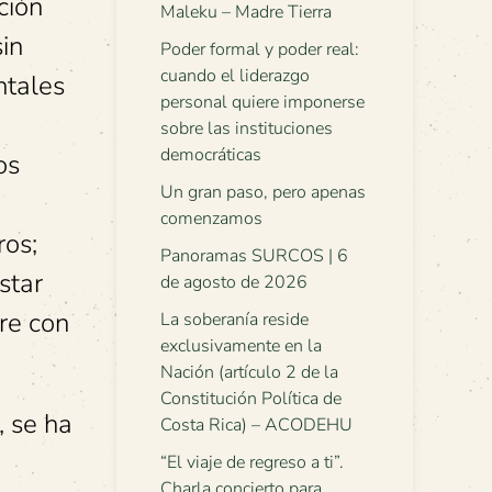
ción
Maleku – Madre Tierra
sin
Poder formal y poder real:
cuando el liderazgo
ntales
personal quiere imponerse
sobre las instituciones
democráticas
os
Un gran paso, pero apenas
comenzamos
ros;
Panoramas SURCOS | 6
star
de agosto de 2026
re con
La soberanía reside
exclusivamente en la
Nación (artículo 2 de la
Constitución Política de
, se ha
Costa Rica) – ACODEHU
“El viaje de regreso a ti”.
Charla concierto para