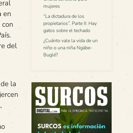
eral
mujeres
a en
“La dictadura de los
a con
propietarios”. Parte II: Hay
gatos sobre el techado
aís.
¿Cuánto vale la vida de un
re del
niño o una niña Ngäbe-
Buglé?
 de la
jercen
,
mo