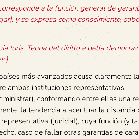
corresponde a la función general de garant
ar), y se expresa como conocimiento, sabe
ipia Iuris. Teoria del diritto e della democraz
s.)
os países más avanzados acusa claramente l
tre ambas instituciones representativas
dministrar), conformando entre ellas una re
ente, la tendencia a acentuar la distancia 
o representativa (judicial), cuya función (y 
echo, caso de fallar otras garantías de cará