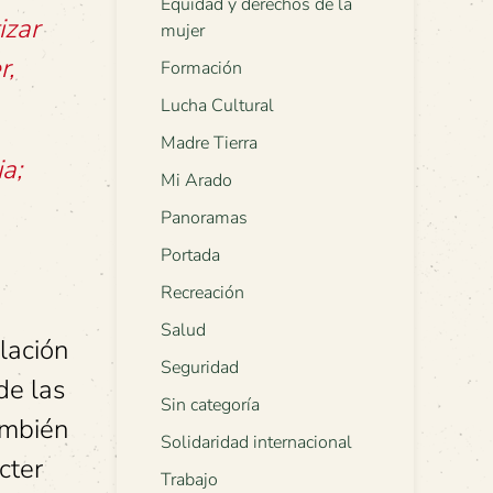
Equidad y derechos de la
izar
mujer
r,
Formación
Lucha Cultural
Madre Tierra
ia;
Mi Arado
Panoramas
Portada
a
Recreación
Salud
lación
Seguridad
de las
Sin categoría
también
Solidaridad internacional
cter
Trabajo