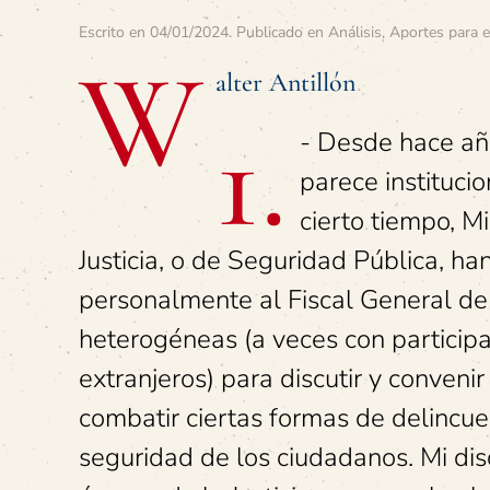
Escrito en
04/01/2024
. Publicado en
Análisis
,
Aportes para e
W
alter Antillón
1.
- Desde hace añ
parece instituci
cierto tiempo, Mi
Justicia, o de Seguridad Pública, ha
personalmente al Fiscal General de 
heterogéneas (a veces con participa
extranjeros) para discutir y convenir
combatir ciertas formas de delincue
seguridad de los ciudadanos. Mi dis