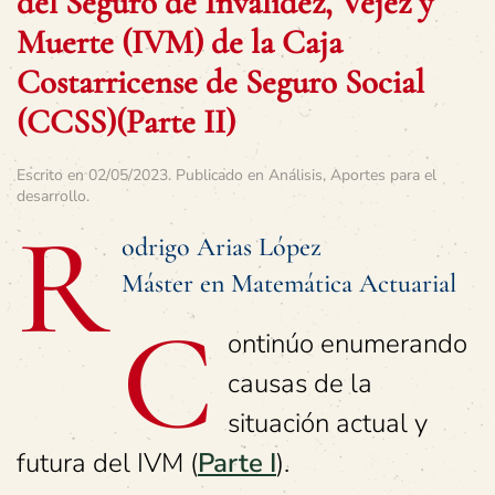
del Seguro de Invalidez, Vejez y
Muerte (IVM) de la Caja
Costarricense de Seguro Social
(CCSS)(Parte II)
Escrito en
02/05/2023
. Publicado en
Análisis
,
Aportes para el
desarrollo
.
R
odrigo Arias López
Máster en Matemática Actuarial
C
ontinúo enumerando
causas de la
situación actual y
futura del IVM (
Parte I
).