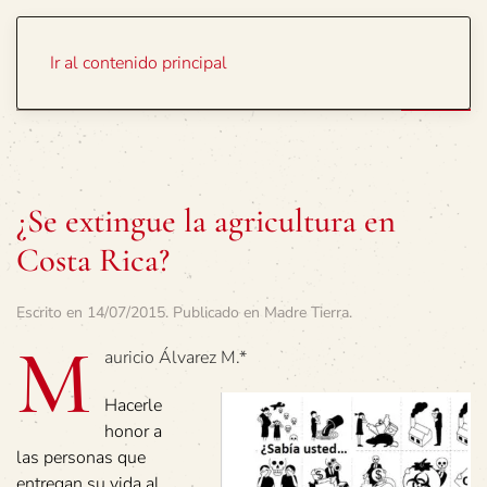
Portada
Temas
Ir al contenido principal
¿Se extingue la agricultura en
Costa Rica?
Escrito en
14/07/2015
. Publicado en
Madre Tierra
.
M
auricio Álvarez M.*
Hacerle
honor a
las personas que
entregan su vida al