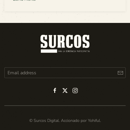
© Surcos Digital. Accionado por
Yohiful
.