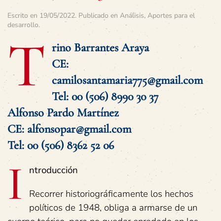
Escrito en
19/05/2022
. Publicado en
Análisis
,
Aportes para el
desarrollo
.
T
rino Barrantes Araya
CE:
camilosantamaria775@gmail.com
Tel: 00 (506) 8990 30 37
Alfonso Pardo Martínez
CE:
alfonsopar@gmail.com
Tel: 00 (506) 8362 52 06
I
ntroducción
Recorrer historiográficamente los hechos
políticos de 1948, obliga a armarse de un